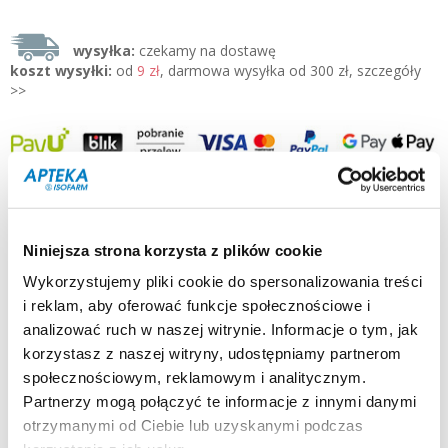
wysyłka:
czekamy na dostawę
koszt wysyłki:
od
9 zł
, darmowa wysyłka od 300 zł, szczegóły
>>
konsultacja farmaceuty oraz możliwość zamówień tel.
500 125-155 pn-pt 8-19:00
Niniejsza strona korzysta z plików cookie
producent / dystrybutor:
ZIAJA »
Wykorzystujemy pliki cookie do spersonalizowania treści
typ produktu:
kosmetyk
i reklam, aby oferować funkcje społecznościowe i
postać:
krem
analizować ruch w naszej witrynie. Informacje o tym, jak
pojemność / waga:
50 ml
korzystasz z naszej witryny, udostępniamy partnerom
dla kogo:
dorośli, dzieci pow. 13 roku
społecznościowym, reklamowym i analitycznym.
Opis:
Partnerzy mogą połączyć te informacje z innymi danymi
Ziaja Liście Manuka krem nawilżający balans korygująco-
otrzymanymi od Ciebie lub uzyskanymi podczas
ściągający SPF 10 ochrona niska - oczyszczanie skóry normalnej,