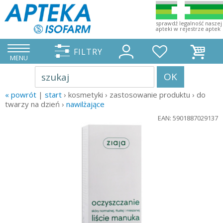
sprawdź legalność naszej
apteki w rejestrze aptek
FILTRY
MENU
OK
szukaj
« powrót
|
start
› kosmetyki › zastosowanie produktu › do
twarzy na dzień ›
nawilżające
EAN: 5901887029137