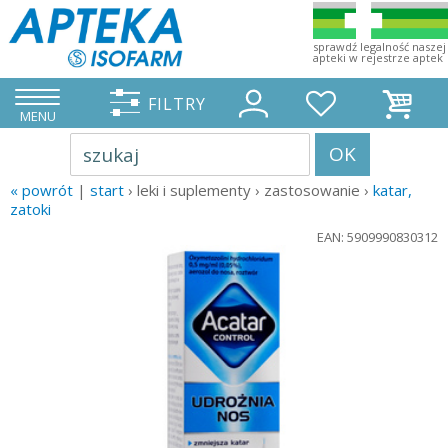
sprawdź legalność naszej
apteki w rejestrze aptek
FILTRY
MENU
OK
szukaj
« powrót
|
start
› leki i suplementy › zastosowanie ›
katar,
zatoki
EAN: 5909990830312