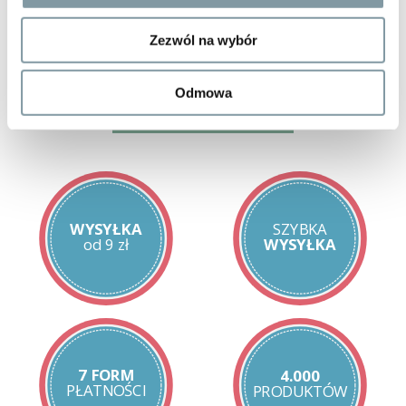
Skład:
oxymetazolini hydrochloridum 0,5 mg/ml (0,05%)
Zezwól na wybór
Stosowanie:
Dawkowanie:
Ten lek należy zawsze stosować dokładnie tak, jak to opisano w
Odmowa
ulotce dla pacjenta lub według zaleceń lekarza lub farmaceuty. W
razie wątpliwości należy zwrócić się do lekarza lub farmaceuty.
Acatar Control jest przeznaczony wyłącznie do stosowania
donosowego. Jedno opakowanie leku nie powinno być używane
przez więcej niż jedną osobę. Leku Acatar Control nie należy
stosować u dzieci w wieku poniżej 6 lat. Dzieci w wieku od 6 do
12 lat: należy podawać po jednej dawce do każdego otworu
WYSYŁKA
SZYBKA
nosowego 2 razy na dobę. Dorośli i dzieci w wieku powyżej 12 lat:
od 9 zł
WYSYŁKA
należy podawać po jednej dawce do każdego otworu nosowego
2 do 3 razy na dobę. Stosować jedynie przez krótki okres 3 do 5
dni, nie dłużej niż 7 dni. Nie należy stosować dawek większych niż
zalecane.
Instrukcja stosowania leku:
Przed pierwszym użyciem należy uruchomić dozownik poprzez
kilkukrotne naciskanie pompki, aż do pojawienia się pierwszego
pełnego rozpylenia.
7 FORM
4.000
Trzymając głowę w pozycji pionowej (nie odchylając jej do tyłu)
PŁATNOŚCI
PRODUKTÓW
należy umieścić koniec aplikatora w otworze nosowym, nie