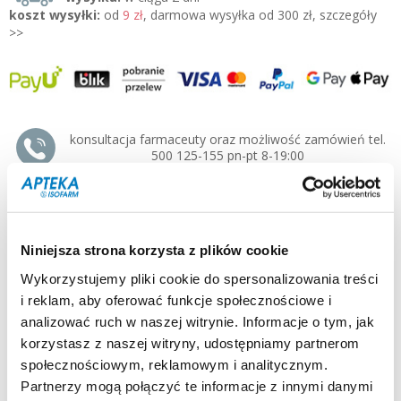
koszt wysyłki:
od
9 zł
, darmowa wysyłka od 300 zł, szczegóły
>>
konsultacja farmaceuty oraz możliwość zamówień tel.
500 125-155 pn-pt 8-19:00
producent / dystrybutor:
USP ZDROWIE »
typ produktu:
lek
postać:
aerozol
Niniejsza strona korzysta z plików cookie
pojemność / waga:
15 ml
dla kogo:
dorośli, seniorzy, dzieci pow. 13 roku
Wykorzystujemy pliki cookie do spersonalizowania treści
i reklam, aby oferować funkcje społecznościowe i
Opis:
Acatar Control aerozol do nosa to lek zmniejszający katar i
analizować ruch w naszej witrynie. Informacje o tym, jak
udrożniający nos, ułatwiający oddychanie przez nos.
korzystasz z naszej witryny, udostępniamy partnerom
społecznościowym, reklamowym i analitycznym.
Działanie i zastosowanie:
Partnerzy mogą połączyć te informacje z innymi danymi
Najnowocześniejsza substancja czynna - oksymetazolina: