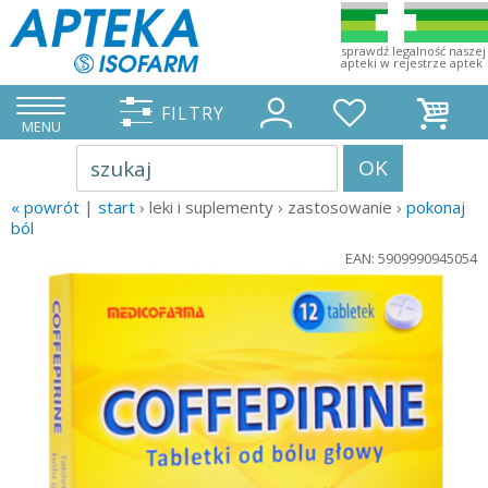
sprawdź legalność naszej
apteki w rejestrze aptek
FILTRY
MENU
OK
szukaj
« powrót
|
start
› leki i suplementy › zastosowanie ›
pokonaj
ból
EAN: 5909990945054