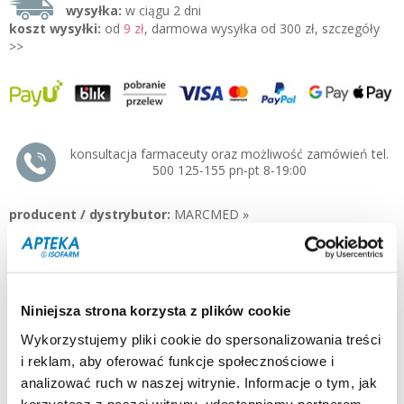
wysyłka:
w ciągu 2 dni
koszt wysyłki:
od
9 zł
, darmowa wysyłka od 300 zł, szczegóły
>>
konsultacja farmaceuty oraz możliwość zamówień tel.
500 125-155 pn-pt 8-19:00
producent / dystrybutor:
MARCMED »
typ produktu:
lek
postać:
tabletki
dla kogo:
dorośli, seniorzy, dzieci pow. 13 roku
Opis:
Niniejsza strona korzysta z plików cookie
Coffepirine to lek, który działa przeciwbólowo w przypadku bólu o
małym lub umiarkowanym nasileniu.
Wykorzystujemy pliki cookie do spersonalizowania treści
i reklam, aby oferować funkcje społecznościowe i
Działanie i zastosowanie:
analizować ruch w naszej witrynie. Informacje o tym, jak
Lek Coffepirine Tabletki od bólu głowy zawiera dwie substancje
czynne: kwas acetylosalicylowy o działaniu przeciwbólowym,
korzystasz z naszej witryny, udostępniamy partnerom