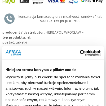
konsultacja farmaceuty oraz możliwość zamówień tel.
500 125-155 pn-pt 8-19:00
producent / dystrybutor:
HERBAPOL WROCŁAW »
typ produktu:
lek
postać:
tabletki
dla kogo:
dorośli
Opis:
Boldaloin to lek, który pobudza wydzielanie żółci i soku
żołądkowego oraz reguluje częstość wypróżnień.
Niniejsza strona korzysta z plików cookie
Działanie i zastosowanie:
Lek stosuje się tradycyjnie jako środek pobudzający wydzielanie
Wykorzystujemy pliki cookie do spersonalizowania treści
żółci i soku żołądkowego oraz regulujący częstość wypróżnień.
i reklam, aby oferować funkcje społecznościowe i
Skuteczność leku w wymienionych wskazaniach opiera się
analizować ruch w naszej witrynie. Informacje o tym, jak
wyłącznie na długim okresie stosowania i doświadczeniu.
korzystasz z naszej witryny, udostępniamy partnerom
Wskazania do stosowania:
społecznościowym, reklamowym i analitycznym.
tradycyjnie w niestrawności z uczuciem pełności w jamie
Partnerzy mogą połączyć te informacje z innymi danymi