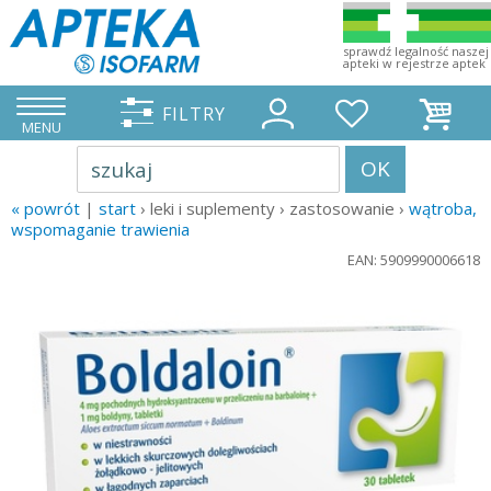
sprawdź legalność naszej
apteki w rejestrze aptek
FILTRY
MENU
OK
szukaj
« powrót
|
start
› leki i suplementy › zastosowanie ›
wątroba,
wspomaganie trawienia
EAN: 5909990006618