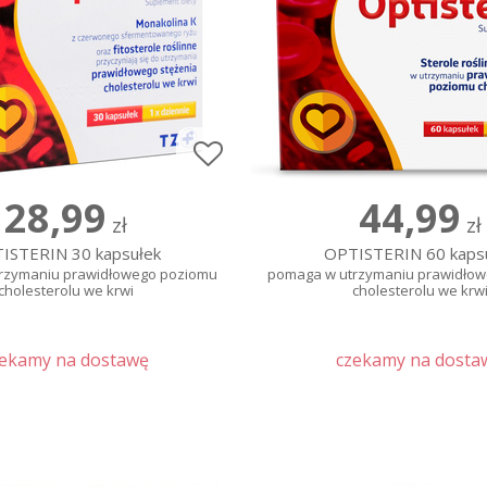
28,99
44,99
zł
zł
ISTERIN 30 kapsułek
OPTISTERIN 60 kaps
rzymaniu prawidłowego poziomu
pomaga w utrzymaniu prawidło
cholesterolu we krwi
cholesterolu we krw
zekamy na dostawę
czekamy na dosta