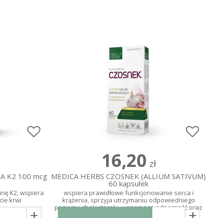
16,20
zł
 K2 100 mcg
MEDICA HERBS CZOSNEK (ALLIUM SATIVUM)
60 kapsułek
inę K2, wspiera
wspiera prawidłowe funkcjonowanie serca i
cie krwi
krążenia, sprzyja utrzymaniu odpowiedniego
poziomu cholesterolu, wspomaga odporność oraz
+
+
zdrowie wątroby