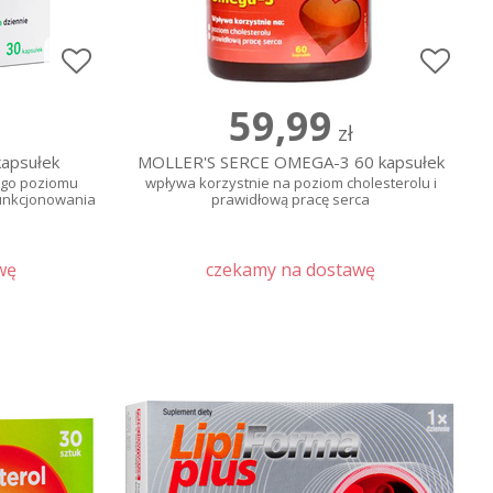
59,99
zł
apsułek
MOLLER'S SERCE OMEGA-3 60 kapsułek
ego poziomu
wpływa korzystnie na poziom cholesterolu i
funkcjonowania
prawidłową pracę serca
wę
czekamy na dostawę