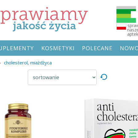
spraw
nasze
apte
 SUPLEMENTY
KOSMETYKI
POLECANE
NOWO
›
cholesterol, miażdżyca