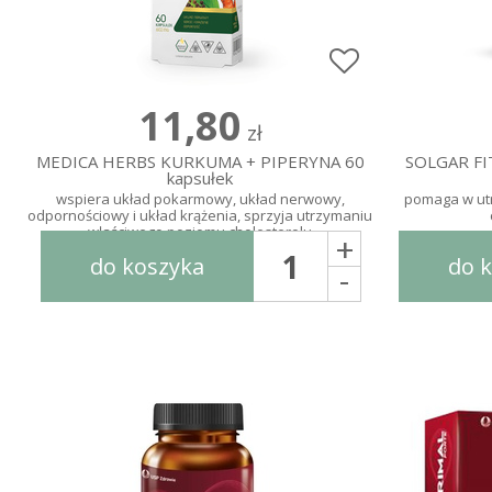
11,80
zł
MEDICA HERBS KURKUMA + PIPERYNA 60
SOLGAR F
kapsułek
wspiera układ pokarmowy, układ nerwowy,
pomaga w ut
odpornościowy i układ krążenia, sprzyja utrzymaniu
właściwego poziomu cholesterolu
+
do koszyka
do 
-