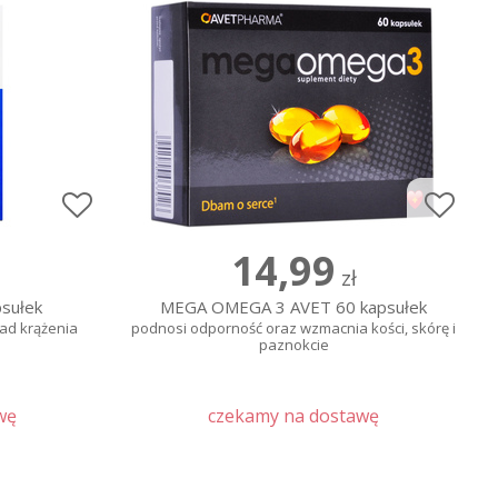
14,99
zł
sułek
MEGA OMEGA 3 AVET 60 kapsułek
ład krążenia
podnosi odporność oraz wzmacnia kości, skórę i
paznokcie
wę
czekamy na dostawę