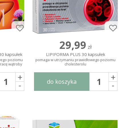
29,99
zł
0 kapsułek
LIPIFORMA PLUS 30 kapsułek
wego poziomu
pomaga w utrzymaniu prawidłowego poziomu
pracę wątroby
cholesterolu
+
+
do koszyka
-
-