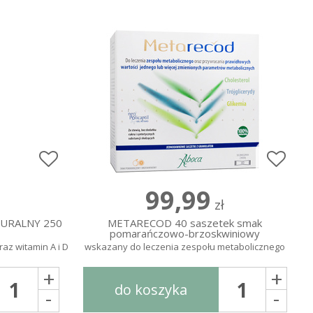
99,99
zł
URALNY 250
METARECOD 40 saszetek smak
pomarańczowo-brzoskwiniowy
az witamin A i D
wskazany do leczenia zespołu metabolicznego
+
+
do koszyka
-
-