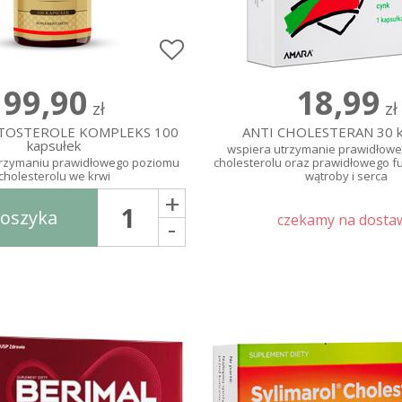
99,90
18,99
zł
zł
ITOSTEROLE KOMPLEKS 100
ANTI CHOLESTERAN 30 k
kapsułek
wspiera utrzymanie prawidłow
rzymaniu prawidłowego poziomu
cholesterolu oraz prawidłowego 
cholesterolu we krwi
wątroby i serca
+
koszyka
-
czekamy na dosta