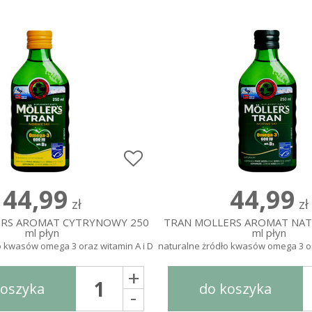
44,99
44,99
zł
zł
RS AROMAT CYTRYNOWY 250
TRAN MOLLERS AROMAT NAT
ml płyn
ml płyn
o kwasów omega 3 oraz witamin A i D
naturalne żródło kwasów omega 3 or
+
koszyka
do koszyka
-