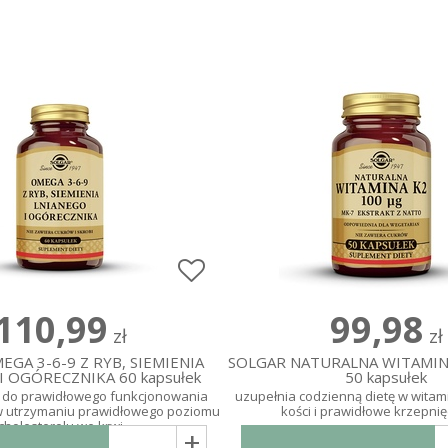
110,99
99,98
zł
zł
GA 3-6-9 Z RYB, SIEMIENIA
SOLGAR NATURALNA WITAMINA
I OGÓRECZNIKA 60 kapsułek
50 kapsułek
ę do prawidłowego funkcjonowania
uzupełnia codzienną dietę w witam
w utrzymaniu prawidłowego poziomu
kości i prawidłowe krzepnię
cholesterolu we krwi
+