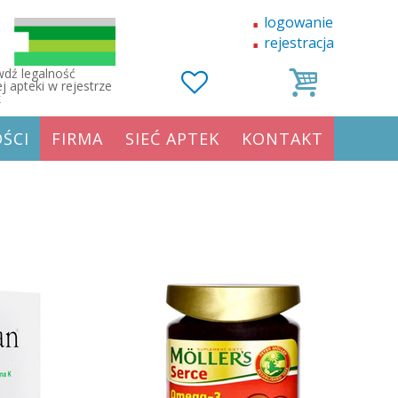
logowanie
rejestracja
dź legalność
j apteki w rejestrze
k
ŚCI
FIRMA
SIEĆ APTEK
KONTAKT