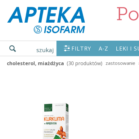
FILTRY
A-Z
LEKI I
szukaj
cholesterol, miażdżyca
(30 produktów)
zastosowanie