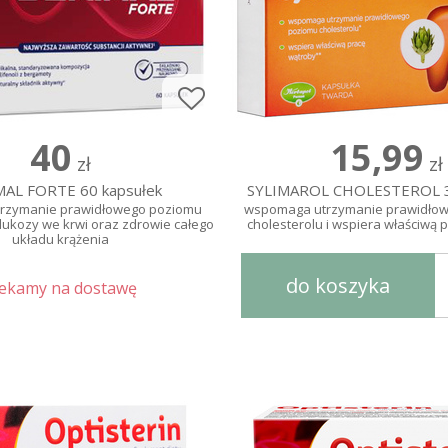
40
15,99
zł
zł
AL FORTE 60 kapsułek
SYLIMAROL CHOLESTEROL 3
rzymanie prawidłowego poziomu
wspomaga utrzymanie prawidło
glukozy we krwi oraz zdrowie całego
cholesterolu i wspiera właściwą 
układu krążenia
do koszyka
zekamy na dostawę