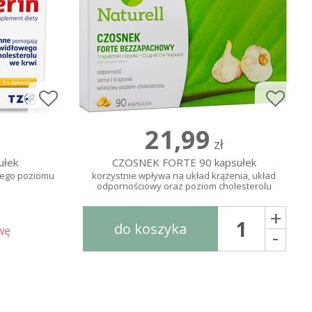
21,99
zł
ułek
CZOSNEK FORTE 90 kapsułek
wego poziomu
korzystnie wpływa na układ krążenia, układ
i
odpornościowy oraz poziom cholesterolu
+
do koszyka
wę
-