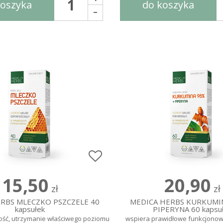
koszyka
do koszyka
-
15,50
20,90
zł
zł
RBS MLECZKO PSZCZELE 40
MEDICA HERBS KURKUMI
kapsułek
PIPERYNA 60 kapsu
ść, utrzymanie właściwego poziomu
wspiera prawidłowe funkcjonow