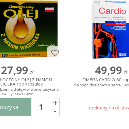
27,99
49,99
zł
zł
ŁOCZONY OLEJ Z NASION
OMEGA CARDIO 60 kap
SIOŁKA 150 kapsułek
dla osób dbających o serce i uk
dzienną dietę w wielonienasycone
kwasy tłuszczowe
+
koszyka
-
czekamy na dosta