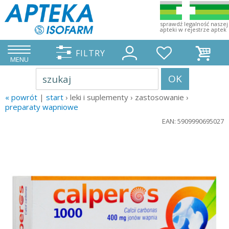
sprawdź legalność naszej
apteki w rejestrze aptek
FILTRY
MENU
OK
szukaj
« powrót
|
start
› leki i suplementy › zastosowanie ›
preparaty wapniowe
EAN: 5909990695027