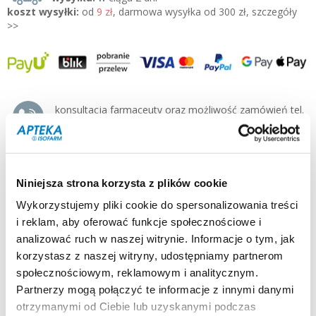
koszt wysyłki:
od
9 zł
, darmowa wysyłka od 300 zł, szczegóły
>>
konsultacja farmaceuty oraz możliwość zamówień tel.
500 125-155 pn-pt 8-19:00
producent / dystrybutor:
TEVA »
typ produktu:
lek
Niniejsza strona korzysta z plików cookie
postać:
kapsułki
dla kogo:
dorośli, seniorzy, dzieci pow. 13 roku
Wykorzystujemy pliki cookie do spersonalizowania treści
i reklam, aby oferować funkcje społecznościowe i
Opis:
Calperos 1000 uzupełnia niedobory wapnia w stanach
analizować ruch w naszej witrynie. Informacje o tym, jak
zwiększonego zapotrzebowania.
korzystasz z naszej witryny, udostępniamy partnerom
społecznościowym, reklamowym i analitycznym.
Działanie i zastosowanie:
Calperos 1000 pomaga uzupełnić dzienne zapotrzebowanie na
Partnerzy mogą połączyć te informacje z innymi danymi
wapń. Zalecany jest w stanach zwiększonego zapotrzebowania
otrzymanymi od Ciebie lub uzyskanymi podczas