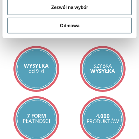
Zezwól na wybór
Ostrzeżenia:
Należy zachować ostrożność w przypadku nadwrażliwości na
składniki preparatu.
Odmowa
Zawartość opakowania:
1 opakowanie zawiera 30 kapsułek.
Przechowywanie:
Przechowywać w miejscu niedostępnym dla dzieci, w
temperaturze pokojowej, chroniąc od światła i wilgoci.
WYSYŁKA
SZYBKA
od 9 zł
WYSYŁKA
7 FORM
4.000
PŁATNOŚCI
PRODUKTÓW