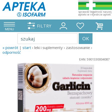
sprawdź legalność naszej
apteki w rejestrze aptek
FILTRY
MENU
OK
szukaj
« powrót
|
start
› leki i suplementy › zastosowanie ›
odporność
EAN: 5901330004087