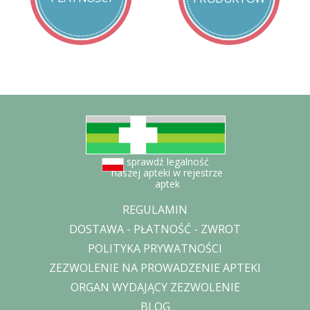
zróżnicowanej diety. Zalecany jest zrównoważony sposób
żywienia
i zdrowy tryb życia.
Zawartość opakowania:
1 opakowanie zawiera 30 kapsułek.
Przechowywanie:
Przechowywać w miejscu niedostępnym dla dzieci, w
temperaturze
pokojowej, chroniąc od światła i wilgoci.
sprawdź legalność
naszej apteki w rejestrze
aptek
REGULAMIN
DOSTAWA - PŁATNOŚĆ - ZWROT
POLITYKA PRYWATNOŚCI
ZEZWOLENIE NA PROWADZENIE APTEKI
ORGAN WYDAJĄCY ZEZWOLENIE
BLOG