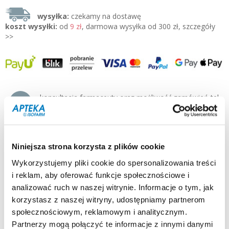
wysyłka:
czekamy na dostawę
koszt wysyłki:
od
9 zł
, darmowa wysyłka od 300 zł, szczegóły
>>
konsultacja farmaceuty oraz możliwość zamówień tel.
500 125-155 pn-pt 8-19:00
producent / dystrybutor:
OLIMP LABS »
typ produktu:
suplement diety
Niniejsza strona korzysta z plików cookie
postać:
kapsułki
Wykorzystujemy pliki cookie do spersonalizowania treści
dla kogo:
dorośli
i reklam, aby oferować funkcje społecznościowe i
Opis:
analizować ruch w naszej witrynie. Informacje o tym, jak
Olimp Garlicin to produkt zawierający wyciąg z czosnku,
który korzystnie wpływa na układ krążenia, układ odpornościowy
korzystasz z naszej witryny, udostępniamy partnerom
oraz poziom cholesterolu.
społecznościowym, reklamowym i analitycznym.
Partnerzy mogą połączyć te informacje z innymi danymi
Działanie i zastosowanie: