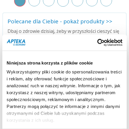
Polecane dla Ciebie - pokaż produkty >>
Dbaj o zdrowie dzisiaj, żeby w przyszłości cieszyć się
zdrowiem.
Niniejsza strona korzysta z plików cookie
WYSYŁKA
SZYBKA
od 9 zł
WYSYŁKA
Wykorzystujemy pliki cookie do spersonalizowania treści
i reklam, aby oferować funkcje społecznościowe i
analizować ruch w naszej witrynie. Informacje o tym, jak
korzystasz z naszej witryny, udostępniamy partnerom
społecznościowym, reklamowym i analitycznym.
Partnerzy mogą połączyć te informacje z innymi danymi
7 FORM
4.000
otrzymanymi od Ciebie lub uzyskanymi podczas
PŁATNOŚCI
PRODUKTÓW
korzystania z ich usług.