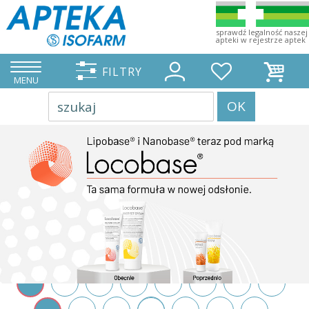
sprawdź legalność naszej
apteki w rejestrze aptek
FILTRY
MENU
OK
szukaj