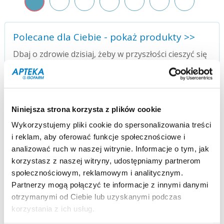
Polecane dla Ciebie - pokaż produkty >>
Dbaj o zdrowie dzisiaj, żeby w przyszłości cieszyć się
zdrowiem.
Niniejsza strona korzysta z plików cookie
WYSYŁKA
SZYBKA
od 9 zł
WYSYŁKA
Wykorzystujemy pliki cookie do spersonalizowania treści
i reklam, aby oferować funkcje społecznościowe i
analizować ruch w naszej witrynie. Informacje o tym, jak
korzystasz z naszej witryny, udostępniamy partnerom
społecznościowym, reklamowym i analitycznym.
Partnerzy mogą połączyć te informacje z innymi danymi
7 FORM
4.000
otrzymanymi od Ciebie lub uzyskanymi podczas
PŁATNOŚCI
PRODUKTÓW
korzystania z ich usług.