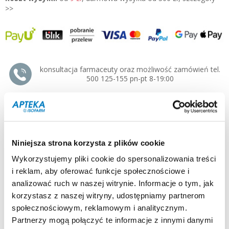
>>
konsultacja farmaceuty oraz możliwość zamówień tel.
500 125-155 pn-pt 8-19:00
producent / dystrybutor:
QUEISSER »
typ produktu:
suplement diety
postać:
tabletki
dla kogo:
dorośli, seniorzy
Niniejsza strona korzysta z plików cookie
Opis:
Wykorzystujemy pliki cookie do spersonalizowania treści
Doppelherz aktiv Na stawy Max zalecany dla osób pragnących
zadbać o stawy, ścięgna i kości: przy braku aktywności ruchowej
i reklam, aby oferować funkcje społecznościowe i
lub nadwadze, uprawianiu sportu, w starszym wieku.
analizować ruch w naszej witrynie. Informacje o tym, jak
korzystasz z naszej witryny, udostępniamy partnerom
Działanie i zastosowanie:
społecznościowym, reklamowym i analitycznym.
Glukozamina
jest mukopolisacharydem, który wchodzi w skład
struktur tkanki chrzęstnej i łącznej oraz tworzy w nich szkielet dla
Partnerzy mogą połączyć te informacje z innymi danymi