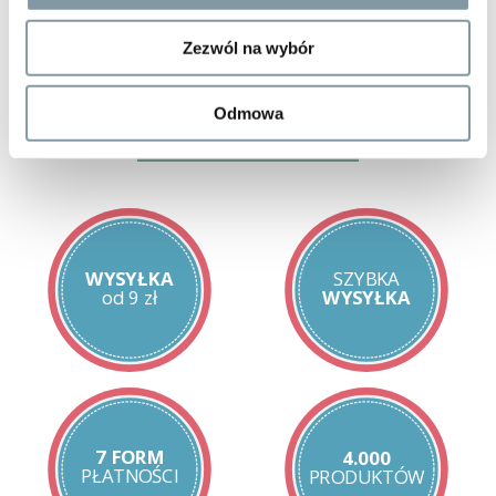
witamina D - 20 μg (400%)
witamina K - 40 μg (53%)
Zezwól na wybór
witamina E - 3 mg (25%)
witamina C - 80 mg (100%)
Odmowa
* RWS = procent referencyjnej wartości spożycia
Stosowanie:
1 tabletka dziennie po posiłku; tabletkę można dzielić. Dla
ułatwienia połknięcia zaleca się stosowanie razem z łyżką jogurtu;
popić wystarczającą ilością płynu. Dla uzyskania odpowiedniego
efektu stosować co najmniej 3 miesiące. Preparat można
WYSYŁKA
SZYBKA
stosować długotrwale.
od 9 zł
WYSYŁKA
Zawartość opakowania:
1 opakowanie zawiera 30 tabletek.
Przechowywanie:
Przechowywać w miejscu niedostępnym dla dzieci, w
temperaturze pokojowej, chroniąc od światła i wilgoci.
7 FORM
4.000
PŁATNOŚCI
PRODUKTÓW