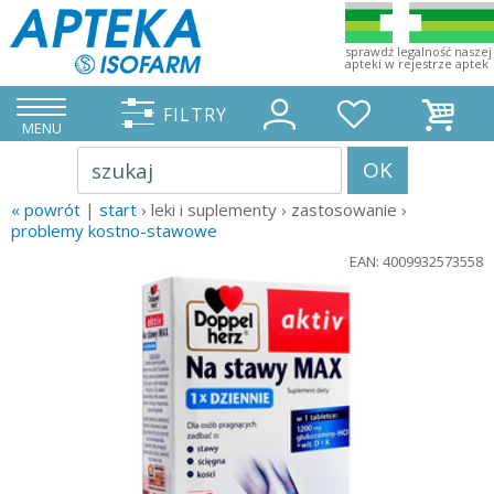
sprawdź legalność naszej
apteki w rejestrze aptek
FILTRY
MENU
OK
szukaj
« powrót
|
start
› leki i suplementy › zastosowanie ›
problemy kostno-stawowe
EAN: 4009932573558