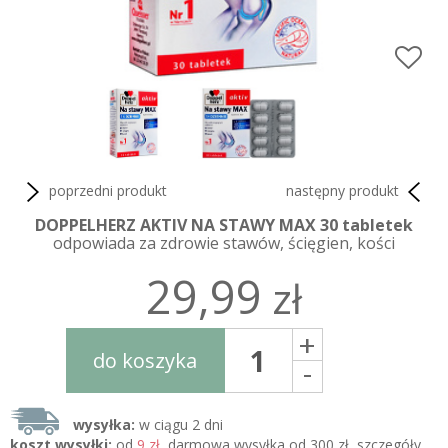
poprzedni produkt
następny produkt
DOPPELHERZ AKTIV NA STAWY MAX 30 tabletek
odpowiada za zdrowie stawów, ścięgien, kości
29,99
zł
+
do koszyka
-
wysyłka:
w ciągu 2 dni
koszt wysyłki:
od
9 zł
, darmowa wysyłka od 300 zł, szczegóły