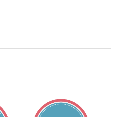
 powyżej 2-3 miękkich stolców na
o biegunki i zaburzeń
ków przeczyszczających zaleca się
 l/dobę, tj. 6-8 szklanek). W
it przez kilka dni i braku poprawy
tować się z lekarzem.
 przepisać Duphalac Fruit do
noworodka. Lek Duphalac Fruit
m dzieciom tylko po zaleceniu
naturalny odruch wypróżniania. W
e nadzorowane przez lekarza.
ucie o wszystkich lekach
b ostatnio, a także o lekach,
jedzeniem lub bez. Nie ma
edzenia lub picia.
łodność:
asie ciąży i karmienia piersią.
śli pacjentka jest w ciąży lub
 ciąży lub gdy planuje mieć
b farmaceuty przed