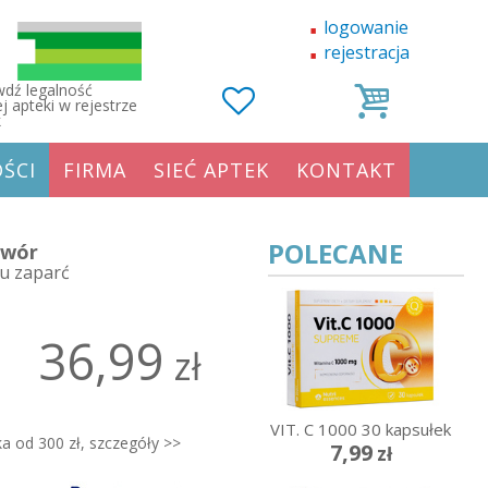
logowanie
rejestracja
dź legalność
j apteki w rejestrze
k
ŚCI
FIRMA
SIEĆ APTEK
KONTAKT
POLECANE
twór
ku zaparć
36,99
zł
VIT. C 1000 30 kapsułek
a od 300 zł, szczegóły >>
7,99
zł