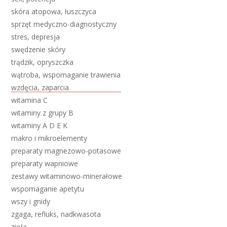
skóra atopowa, łuszczyca
sprzęt medyczno-diagnostyczny
stres, depresja
swędzenie skóry
trądzik, opryszczka
wątroba, wspomaganie trawienia
wzdęcia, zaparcia
witamina C
witaminy z grupy B
witaminy A D E K
makro i mikroelementy
preparaty magnezowo-potasowe
preparaty wapniowe
zestawy witaminowo-minerałowe
wspomaganie apetytu
wszy i gnidy
zgaga, refluks, nadkwasota
zioła