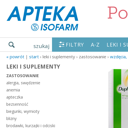
FILTRY
A-Z
LEKI I
szukaj
« powrót
|
start
› leki i suplementy › zastosowanie ›
wzdęcia,
LEKI I SUPLEMENTY
ZASTOSOWANIE
alergia, swędzenie
anemia
apteczka
bezsenność
biegunki, wymioty
blizny
brodawki, kurzajki i odciski