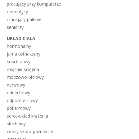
pracujący przy komputerze
reumatycy
rzucający palenie
seniorzy
UKŁAD CIAŁA
hormonalny
jama ustna-zęby
kości-stawy
mięśnie-ścięgna
moczowo-płciowy
nerwowy
oddechowy
odpornościowy
pokarmowy
serce-układ krążenia
słuchowy
włosy-skóra-paznokcie