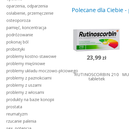
oparzenia, odparzenia
Polecane dla Ciebie 
osłabienie, przemęczenie
osteoporoza
pamięć, koncentracja
podróżowanie
pokonaj ból
probiotyki
23,99
problemy kostno-stawowe
zł
problemy mięśniowe
problemy układu moczowo-płciowego
RUTINOSCORBIN 210
MU
problemy z paznokciami
tabletek
problemy z uszami
problemy z włosami
produkty na bazie konopii
prostata
reumatyzm
rzucanie palenia
sex, potencja