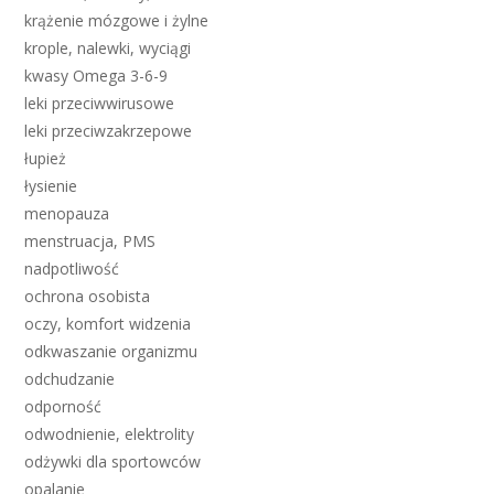
krążenie mózgowe i żylne
krople, nalewki, wyciągi
kwasy Omega 3-6-9
leki przeciwwirusowe
leki przeciwzakrzepowe
łupież
łysienie
menopauza
menstruacja, PMS
nadpotliwość
ochrona osobista
oczy, komfort widzenia
odkwaszanie organizmu
odchudzanie
odporność
odwodnienie, elektrolity
odżywki dla sportowców
opalanie