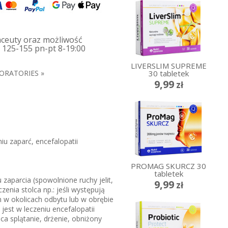
aceuty oraz możliwość
 125-155 pn-pt 8-19:00
LIVERSLIM SUPREME
30 tabletek
ORATORIES »
9,99
zł
iu zaparć, encefalopatii
PROMAG SKURCZ 30
tabletek
 zaparcia (spowolnione ruchy jelit,
9,99
zł
zenia stolca np.: jeśli występują
h w okolicach odbytu lub w obrębie
jest w leczeniu encefalopatii
 splątanie, drżenie, obniżony