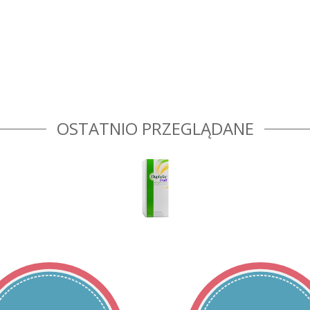
niedostosowanych dawek (pojawienie się
dobę) lub nadużywanie może prowadzić d
elektrolitowych. W trakcie stosowania le
wypijać odpowiednią ilość płynów (około 2
przypadku przyjmowania leku Duphalac Fru
lub nasilenia się objawów należy skontak
Dzieci:
W szczególnych przypadkach lekarz może
stosowania u dziecka, niemowlęcia lub 
może być podawany niemowlętom i mały
OSTATNIO PRZEGLĄDANE
przez lekarza, ponieważ może zaburzać 
takich przypadkach leczenie będzie ściśl
Lek Duphalac
Fruit
, a inne leki:
Należy powiedzieć lekarzowi lub farmace
przyjmowanych przez pacjenta obecnie lu
które pacjent planuje przyjmować.
Duphalac
Fruit
z jedzeniem i piciem:
Duphalac Fruit może być przyjmowany z 
ograniczeń dotyczących przyjmowanego j
Ciąża, karmienie piersią i wpływ na p
Duphalac Fruit może być przyjmowany w cz
Nie przewiduje się wpływu na płodność. Je
karmi piersią, przypuszcza że może być w
dziecko, powinna poradzić się lekarza lu