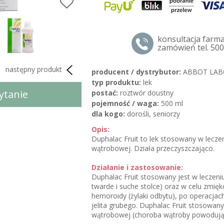
konsultacja farm
zamówień tel. 500
następny produkt
producent / dystrybutor:
ABBOT LAB
typ produktu:
lek
pytanie
postać:
roztwór doustny
pojemność / waga:
500 ml
dla kogo:
dorośli, seniorzy
Opis:
Duphalac Fruit to lek stosowany w leczen
wątrobowej. Działa przeczyszczająco.
Działanie i zastosowanie:
Duphalac Fruit stosowany jest w leczeniu
twarde i suche stolce) oraz w celu zmiękc
hemoroidy (żylaki odbytu), po operacjac
jelita grubego. Duphalac Fruit stosowany 
wątrobowej (choroba wątroby powodująca