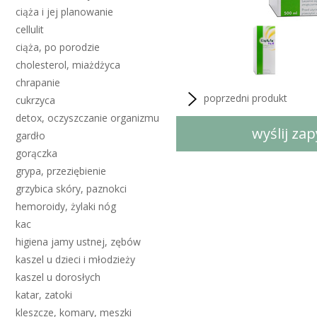
ciąża i jej planowanie
cellulit
ciąża, po porodzie
cholesterol, miażdżyca
chrapanie
poprzedni produkt
cukrzyca
detox, oczyszczanie organizmu
wyślij za
gardło
gorączka
grypa, przeziębienie
grzybica skóry, paznokci
hemoroidy, żylaki nóg
kac
higiena jamy ustnej, zębów
kaszel u dzieci i młodzieży
kaszel u dorosłych
katar, zatoki
kleszcze, komary, meszki