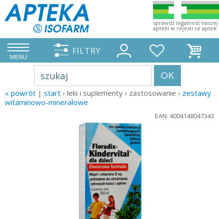
sprawdź legalność naszej
apteki w rejestrze aptek
FILTRY
MENU
OK
szukaj
« powrót
|
start
› leki i suplementy › zastosowanie ›
zestawy
witaminowo-minerałowe
EAN: 4004148047343