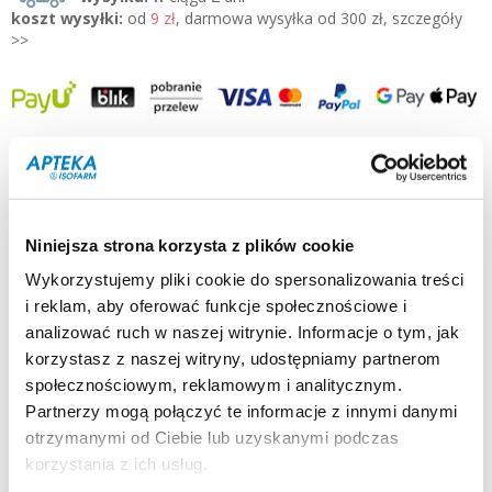
koszt wysyłki:
od
9 zł
, darmowa wysyłka od 300 zł, szczegóły
>>
konsultacja farmaceuty oraz możliwość zamówień tel.
500 125-155 pn-pt 8-19:00
producent / dystrybutor:
SALUS-HAUS »
Niniejsza strona korzysta z plików cookie
typ produktu:
suplement diety
Wykorzystujemy pliki cookie do spersonalizowania treści
postać:
płyn
i reklam, aby oferować funkcje społecznościowe i
pojemność / waga:
250 ml
analizować ruch w naszej witrynie. Informacje o tym, jak
dla kogo:
dzieci 3-5 roku, dzieci pow. 5 roku, dzieci pow. 13 roku
korzystasz z naszej witryny, udostępniamy partnerom
Opis:
społecznościowym, reklamowym i analitycznym.
Floradix-Kindervital jest pysznym suplementem diety dla dzieci,
który dostarcza niezbędny wapń i 9 witamin.
Partnerzy mogą połączyć te informacje z innymi danymi
otrzymanymi od Ciebie lub uzyskanymi podczas
Działanie i zastosowanie:
korzystania z ich usług.
Floradix Kindervital zawiera 9 najważniejszych dla prawidłowego