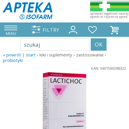
sprawdź legalność naszej
apteki w rejestrze aptek
FILTRY
MENU
OK
szukaj
« powrót
|
start
› leki i suplementy › zastosowanie ›
probiotyki
EAN: 3401560288322