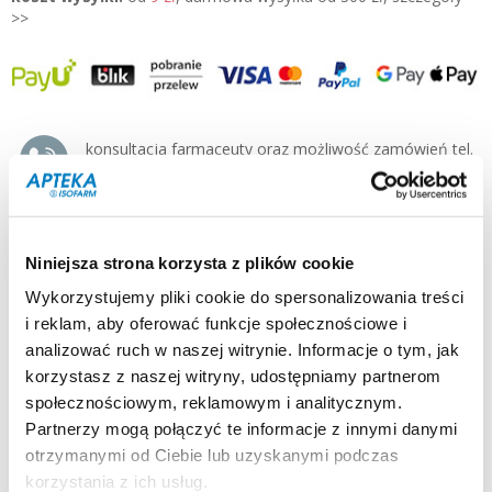
>>
konsultacja farmaceuty oraz możliwość zamówień tel.
500 125-155 pn-pt 8-19:00
producent / dystrybutor:
PILEJE »
typ produktu:
suplement diety
Niniejsza strona korzysta z plików cookie
postać:
kapsułki
dla kogo:
dorośli
Wykorzystujemy pliki cookie do spersonalizowania treści
i reklam, aby oferować funkcje społecznościowe i
Opis:
Lactichoc suplement diety pomaga wzmocnić równowagę
analizować ruch w naszej witrynie. Informacje o tym, jak
mikroflory jelit.
korzystasz z naszej witryny, udostępniamy partnerom
społecznościowym, reklamowym i analitycznym.
Działanie i zastosowanie:
Lactichoc
rekomendowany do stosowania:
Partnerzy mogą połączyć te informacje z innymi danymi
otrzymanymi od Ciebie lub uzyskanymi podczas
w terapii nieswoistego zapalenia jelit
korzystania z ich usług.
po antybotykoterapii trwającej dłużej niż 4 tyg.