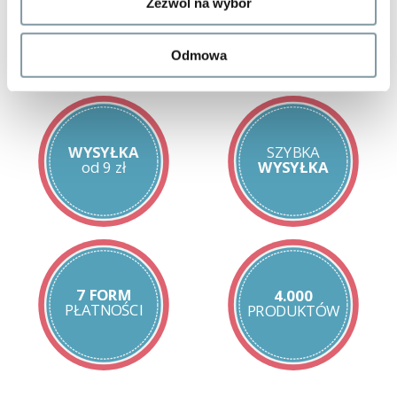
Zezwól na wybór
Stosowanie:
2 kapsułki na dzień, suplementacja - 10 dni. Zaleca się
powtórzenie. Kapsułki przyjmować popijając dużą szklanką wody,
Odmowa
przed posiłkiem.
Zawartość opakowania:
1 opakowanie zawiera 20 kapsułek.
Przechowywanie:
WYSYŁKA
SZYBKA
Przechowywać w miejscu niedostępnym dla dzieci, w
od 9 zł
WYSYŁKA
temperaturze pokojowej, chroniąc od światła i wilgoci.
7 FORM
4.000
PŁATNOŚCI
PRODUKTÓW