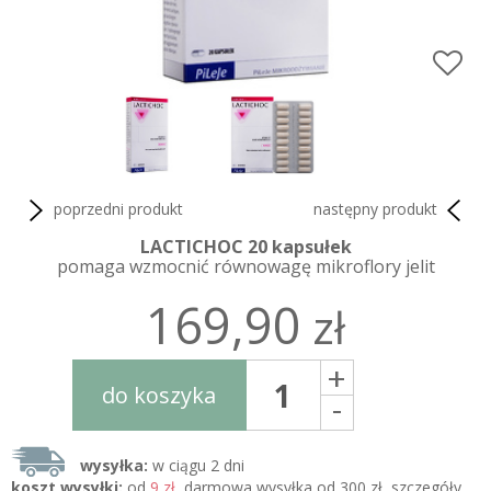
poprzedni produkt
następny produkt
LACTICHOC 20 kapsułek
pomaga wzmocnić równowagę mikroflory jelit
169,90
zł
+
do koszyka
-
wysyłka:
w ciągu 2 dni
koszt wysyłki:
od
9 zł
, darmowa wysyłka od 300 zł, szczegóły