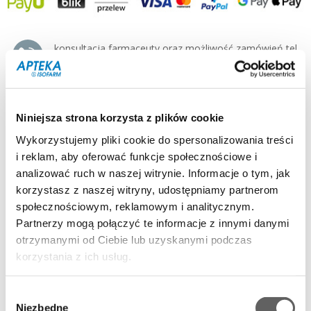
konsultacja farmaceuty oraz możliwość zamówień tel.
500 125-155 pn-pt 8-19:00
producent / dystrybutor:
USP ZDROWIE »
typ produktu:
suplement diety
Niniejsza strona korzysta z plików cookie
postać:
kapsułki
dla kogo:
dorośli, dzieci pow. 13 roku
Wykorzystujemy pliki cookie do spersonalizowania treści
i reklam, aby oferować funkcje społecznościowe i
Opis:
MULTILAC® to nowoczesny synbiotyk zawierający
aż 9
analizować ruch w naszej witrynie. Informacje o tym, jak
wyselekcjonowanych szczepów bakterii oraz składnik odżywczy -
korzystasz z naszej witryny, udostępniamy partnerom
oligofruktozę, który
przywraca naturalną florę bakteryjną w
społecznościowym, reklamowym i analitycznym.
okresie biegunek i antybiotykoterapii.
Partnerzy mogą połączyć te informacje z innymi danymi
Działanie i zastosowanie:
otrzymanymi od Ciebie lub uzyskanymi podczas
Dzięki zastosowaniu innowacyjnej technologii MURE® (Multi
korzystania z ich usług.
Resistant Encapsulation), obecne w preparacie MULTILAC®
bakterie charakteryzuje zwiększona odporność na niskie pH soku
żołądkowego, sole żółci oraz enzymy trawienne. Umożliwia to ich
Wybór
adaptację oraz zachowanie wysokiej aktywności biologicznej
Niezbędne
zgody