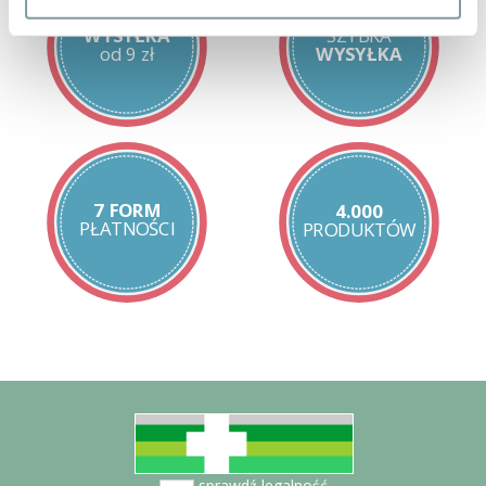
biegunki
niestrawność
WYSYŁKA
SZYBKA
nadkwaśność
od 9 zł
WYSYŁKA
alergie pokarmowe
Sytuacje powodujące zaburzenia równowagi mikroflory jelit:
przyjmowanie antybiotyków
infekcje
niewłaściwa dieta
7 FORM
4.000
zmiana pożywienia (szczególnie w podróżach)
PŁATNOŚCI
PRODUKTÓW
stres
wiek – starzenie się
Synbiotyk bliski ideału.
Synbiotyk = żywe kultury bakterii
+ składnik
odżywczy.
Synbiotyk jest połączeniem żywych kultur bakterii ze
składnikiem
odżywczym. Synbiotyki pomagają w odbudowie
prawidłowej
mikroflory przewodu pokarmowego.
Jest odporny na
działanie
kwasu solnego
dzięki zastosowaniu innowacyjnej
technologii enkapsulacji MURE®, zapewnia większą
przeżywalność bakterii zawartych
w MULTILAC® w porównaniu do innych preparatów
zawierających żywe szczepy bakterii dostępnych na
sprawdź legalność