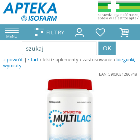
sprawdź legalność naszej
apteki w rejestrze aptek
FILTRY
MENU
OK
szukaj
« powrót
|
start
› leki i suplementy › zastosowanie ›
biegunki,
wymioty
EAN: 5903031286748