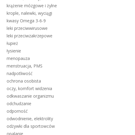
krążenie mózgowe i żylne
krople, nalewki, wyciągi
kwasy Omega 3-6-9
leki przeciwwirusowe
leki przeciwzakrzepowe
łupież
łysienie
menopauza
menstruacja, PMS
nadpotliwość
ochrona osobista
oczy, komfort widzenia
odkwaszanie organizmu
odchudzanie
odporność
odwodnienie, elektrolity
odżywki dla sportowców
opalanie