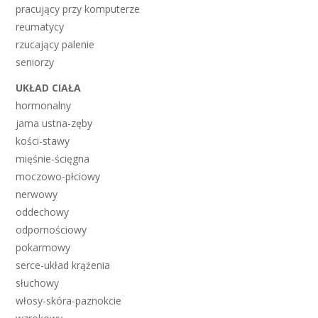
pracujący przy komputerze
reumatycy
rzucający palenie
seniorzy
UKŁAD CIAŁA
hormonalny
jama ustna-zęby
kości-stawy
mięśnie-ścięgna
moczowo-płciowy
nerwowy
oddechowy
odpornościowy
pokarmowy
serce-układ krążenia
słuchowy
włosy-skóra-paznokcie