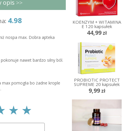
y opis
>>
4.98
ch związanych z chorobami dróg
na:
KOENZYM + WITAMINA
 zapaleniem pęcherzyka
E 120 kapsułek
rzykowym, zapaleniem przewodów
44,99
zł
era
niż nospa max. Dobra apteka
ich dróg moczowych: kamica
lenie miedniczek nerkowych,
e na mocz
 pokonuje nawet bardzo silny ból.
zowych mięśni gładkich przewodu
łądka i dwunastnicy, zapaleniu
krężnicy, w stanach skurczowych
PROBIOTIC PROTECT
pa max pomogła bo żadne krople
 drażliwego jelita grubego,
SUPREME 20 kapsułek
ach jelit, zapaleniu trzustki
.
9,99
zł
lesnym miesiączkowaniu.
letce jest:
u) - 80 mg