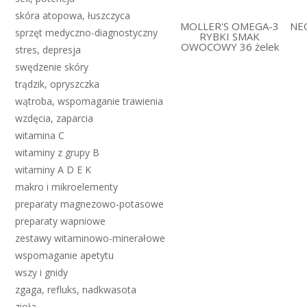
skóra atopowa, łuszczyca
MOLLER'S OMEGA-3
NEO
sprzęt medyczno-diagnostyczny
RYBKI SMAK
OWOCOWY 36 żelek
stres, depresja
swędzenie skóry
trądzik, opryszczka
wątroba, wspomaganie trawienia
wzdęcia, zaparcia
witamina C
witaminy z grupy B
witaminy A D E K
makro i mikroelementy
preparaty magnezowo-potasowe
preparaty wapniowe
zestawy witaminowo-minerałowe
wspomaganie apetytu
wszy i gnidy
zgaga, refluks, nadkwasota
zioła