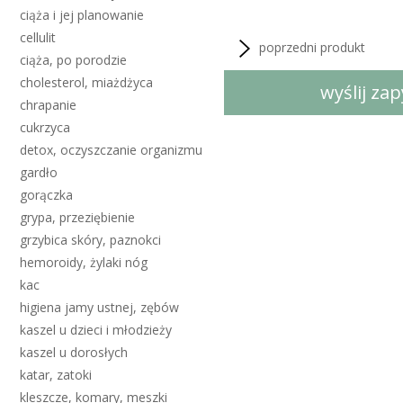
ciąża i jej planowanie
cellulit
poprzedni produkt
ciąża, po porodzie
cholesterol, miażdżyca
wyślij za
chrapanie
cukrzyca
detox, oczyszczanie organizmu
gardło
gorączka
grypa, przeziębienie
grzybica skóry, paznokci
hemoroidy, żylaki nóg
kac
higiena jamy ustnej, zębów
kaszel u dzieci i młodzieży
kaszel u dorosłych
katar, zatoki
kleszcze, komary, meszki