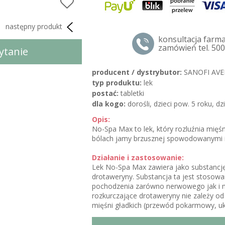
następny produkt
konsultacja farm
zamówień tel. 500
pytanie
producent / dystrybutor:
SANOFI AVE
typ produktu:
lek
postać:
tabletki
dla kogo:
dorośli, dzieci pow. 5 roku, dz
Opis:
No-Spa
Max
to lek, który rozluźnia mięś
bólach jamy brzusznej spowodowanymi i
Działanie i zastosowanie:
Lek No-Spa Max zawiera jako substancj
drotaweryny. Substancja ta jest stosowa
pochodzenia zarówno nerwowego jak i 
rozkurczające drotaweryny nie zależy od 
mięśni
gładkich (przewód pokarmowy, u
krążenia oraz drogi
żółciowe).
Lek jest 
wydalany jest głównie z moczem i w mn