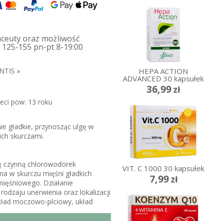
aceuty oraz możliwość
 125-155 pn-pt 8-19:00
HEPA ACTION
NTIS »
ADVANCED 30 kapsułek
36,99
zł
ieci pow. 13 roku
nie gładkie, przynosząc ulgę w
ch skurczami.
ę czynną chlorowodorek
VIT. C 1000 30 kapsułek
na w skurczu mięśni gładkich
7,99
zł
mięśniowego.
Działanie
rodzaju unerwienia oraz lokalizacji
kład moczowo-płciowy, układ
metabolizowany w wątrobie,
iejszym
stopniu przez przewód