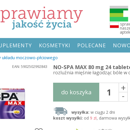
spraw
nasze
apte
 SUPLEMENTY
KOSMETYKI
POLECANE
NOWO
y układu moczowo-płciowego
NO-SPA MAX 80 mg 24 tablet
EAN: 5902502992843
rozluźnia mięśnie łagodząc bóle w
+
do koszyka
-
wysyłka:
w ciągu 2 dni
koszt wysyłki:
od
9 zł
, darmowa wysyłk