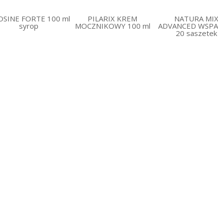
blok przedsionkowo-komorowy II-III 
nie stosować u dzieci poniżej 12 roku
SINE FORTE 100 ml
PILARIX KREM
NATURA MI
syrop
MOCZNIKOWY 100 ml
ADVANCED WSPA
Działanie niepożądane:
20 saszetek
Jak każdy lek, No-Spa Max może powodo
Rzadko mogą wystąpić: nudności, zaparc
bezsenność, kołatanie serca, zmniejszeni
wystąpić reakcje alergiczne (obrzęk nac
świąd).
U niektórych osób w czasie stosowania
inne działania niepożądane. W przypadk
innych działań niepożądanych,
należy po
Ostrzeżenia:
Ze względu na zawartość laktozy lek m
strony przewodu
pokarmowego u pacjent
należy stosować ostrożnie u pacjentów 
zachować ostrożność podczas stosowania
Stosowanie leku No-Spa
Max
z jedze
Lek można przyjmować z posiłkiem lub n
Ciąża i karmienie piersią:
Przed zastosowaniem każdego leku należy
Drotaweryna przechodzi przez łożysko.
porodu.