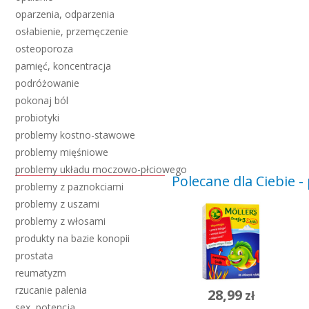
oparzenia, odparzenia
osłabienie, przemęczenie
osteoporoza
pamięć, koncentracja
podróżowanie
pokonaj ból
probiotyki
problemy kostno-stawowe
problemy mięśniowe
problemy układu moczowo-płciowego
Polecane dla Ciebie 
problemy z paznokciami
problemy z uszami
problemy z włosami
produkty na bazie konopii
prostata
reumatyzm
rzucanie palenia
28,99
zł
sex, potencja