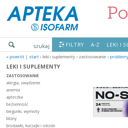
FILTRY
A-Z
LEKI I
szukaj
« powrót
|
start
› leki i suplementy › zastosowanie ›
problem
LEKI I SUPLEMENTY
ZASTOSOWANIE
alergia, swędzenie
anemia
apteczka
bezsenność
biegunki, wymioty
blizny
brodawki, kurzajki i odciski