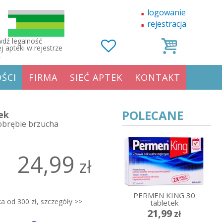
logowanie
rejestracja
dź legalność
j apteki w rejestrze
k
ŚCI
FIRMA
SIEĆ APTEK
KONTAKT
POLECANE
ek
 obrębie brzucha
24,99
zł
PERMEN KING 30
a od 300 zł, szczegóły >>
tabletek
21,99
zł