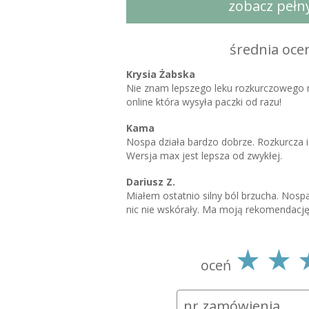
zobacz pełn
pokarmowy.
Lek No-Spa Max stosuje się:
4.98
3
5
0
w stanach skurczowych mięśni gładki
średnia oce
żółciowych: kamicą dróg żółciowych,
żółciowego, zapaleniem okołopęche
Krysia Żabska
żółciowych, zapaleniem brodawki Vat
Nie znam lepszego leku rozkurczowego 
w stanach skurczowych mięśni gładk
online która wysyła paczki od razu!
nerkowa, kamica moczowodowa, zapa
zapalenie
Kama
pęcherza moczowego, bolesne parci
Nospa działa bardzo dobrze. Rozkurcza i
Wersja max jest lepsza od zwykłej.
oraz wspomagająco: w stanach skurc
pokarmowego: chorobie wrzodowej żo
Dariusz Z.
żołądka, zapaleniu jelit, zapaleniu o
Miałem ostatnio silny ból brzucha. Nos
wpustu i odźwiernika żołądka, zespole
zaparciach na tle spastycznym i wzdęci
nic nie wskórały. Ma moją rekomendację
w schorzeniach ginekologicznych: bo
Skład:
Substancją czynną leku zawartego w 1 tab
oceń
drotaweryna (w postaci chlorowodork
Inne składniki leku to: